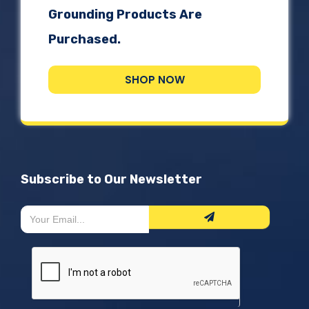
Grounding Products Are
Purchased.
SHOP NOW
Subscribe to Our Newsletter
Newsletter
Si
Form
eres
humano,
deja
este