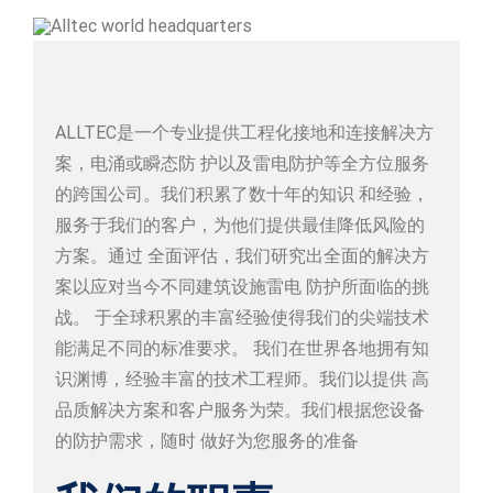
ADSrm Series
PT-RD AC Series
TerraStat
PT-RD DC Series
ADSrs Series
Terrastreamer
ALLTEC是一个专业提供工程化接地和连接解决方
ADSx Series
KSB LJ8 Series
Traditional
案，电涌或瞬态防 护以及雷电防护等全方位服务
的跨国公司。我们积累了数十年的知识 和经验，
KSBT C Series
服务于我们的客户，为他们提供最佳降低风险的
方案。通过 全面评估，我们研究出全面的解决方
KSBT SC Series
案以应对当今不同建筑设施雷电 防护所面临的挑
战。 于全球积累的丰富经验使得我们的尖端技术
KSB LC Series
能满足不同的标准要求。 我们在世界各地拥有知
识渊博，经验丰富的技术工程师。我们以提供 高
品质解决方案和客户服务为荣。我们根据您设备
的防护需求，随时 做好为您服务的准备