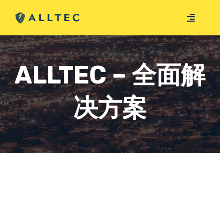
saltar
al
Navega
contenido
de
About Us
palanc
About Us
Solutions
ALLTEC – 全面解
Our Clients
Grounding & Bonding
Industries
决方案
TerraBar
Careers
Surge Suppression
Resources
Weatherproof/Outdoor SPDs
TerraDyne
Articles
Lightning Protection
Contact
ADSc Series
Indoor Only / DIN SPDs
Catenary Systems
TerraFill
Online Catalog
ADSi Series
AD-AC Series
Lightning Sensor Network
TerraWeld
Ask LP Man
ADSlp Series
ADPV Series
Traditional Grounding Bonding
Lightning Strike Counter
News