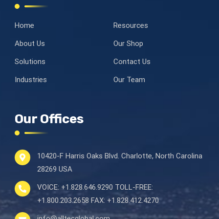
Home
Resources
About Us
Our Shop
Solutions
Contact Us
Industries
Our Team
Our Offices
10420-F Harris Oaks Blvd.
Charlotte, North Carolina
28269 USA
VOICE:
+1.828.646.9290
TOLL-FREE:
+1.800.203.2658
FAX:
+1.828.412.4270
info@alltecglobal.com