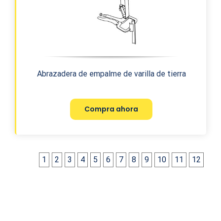
Abrazadera de empalme de varilla de tierra
Compra ahora
1
2
3
4
5
6
7
8
9
10
11
12