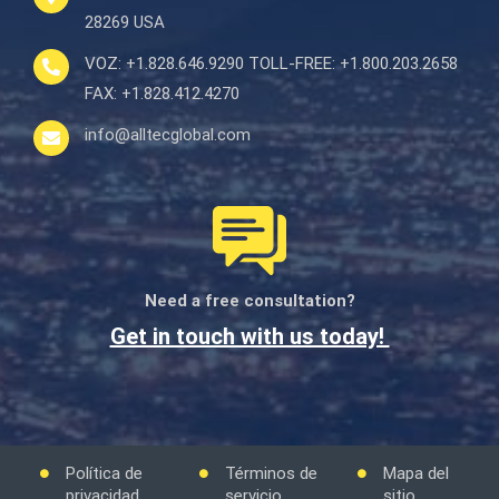
28269 USA
VOZ:
+1.828.646.9290
TOLL-FREE:
+1.800.203.2658
FAX:
+1.828.412.4270
info@alltecglobal.com
Need a free consultation?
Get in touch with us today!
Política de
Términos de
Mapa del
privacidad
servicio
sitio