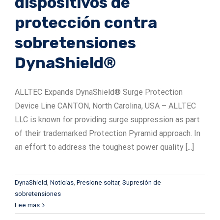
dispositivos de
protección contra
Serie ADSrm
Serie PT-RD AC
TerraStat
sobretensiones
Serie ADSrs
Serie PT-RD DC
Terrastreamer
DynaShield®
Serie ADSx
Serie KSB LJ8
Tradicional
ALLTEC Expands DynaShield® Surge Protection
Serie KSBT C
Device Line CANTON, North Carolina, USA – ALLTEC
Serie SC de KSBT
LLC is known for providing surge suppression as part
of their trademarked Protection Pyramid approach. In
Serie LC de KSB
an effort to address the toughest power quality [...]
DynaShield
,
Noticias
,
Presione soltar
,
Supresión de
sobretensiones
Lee mas