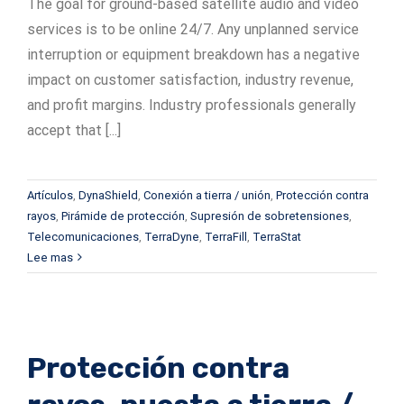
The goal for ground-based satellite audio and video
services is to be online 24/7. Any unplanned service
interruption or equipment breakdown has a negative
impact on customer satisfaction, industry revenue,
and profit margins. Industry professionals generally
accept that [...]
Artículos
,
DynaShield
,
Conexión a tierra / unión
,
Protección contra
rayos
,
Pirámide de protección
,
Supresión de sobretensiones
,
Telecomunicaciones
,
TerraDyne
,
TerraFill
,
TerraStat
Lee mas
Protección contra