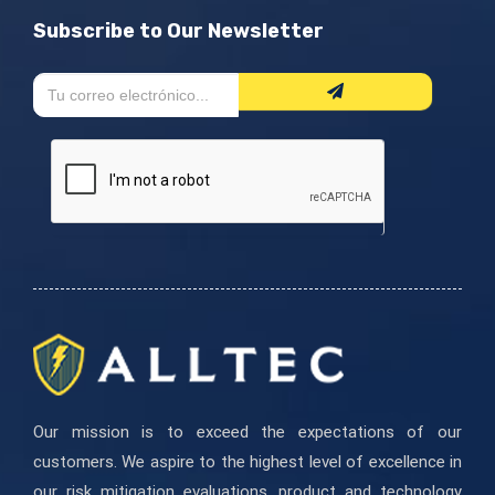
Subscribe to Our Newsletter
Formulario
Si
de
eres
boletín
humano,
deja
este
campo
en
blanco.
Our mission is to exceed the expectations of our
customers. We aspire to the highest level of excellence in
our risk mitigation evaluations, product and technology