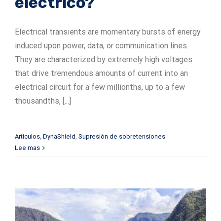
eléctrico?
Serie ADSrm
Serie PT-RD AC
TerraStat
Electrical transients are momentary bursts of energy
Serie ADSrs
Serie PT-RD DC
Terrastreamer
induced upon power, data, or communication lines.
They are characterized by extremely high voltages
Serie ADSx
Serie KSB LJ8
Tradicional
that drive tremendous amounts of current into an
electrical circuit for a few millionths, up to a few
Serie KSBT C
thousandths, [...]
Serie SC de KSBT
Artículos
,
DynaShield
,
Supresión de sobretensiones
Serie LC de KSB
Lee mas