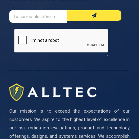
Formulario
Si
de
eres
boletín
humano,
deja
este
campo
en
blanco.
Our mission is to exceed the expectations of our
customers. We aspire to the highest level of excellence in
our risk mitigation evaluations, product and technology
offerings, designs, and systems services. We accomplish