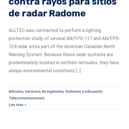
contra rayos para sitios
de radar Radome
Serie ADSrm
Serie PT-RD AC
TerraStat
Serie ADSrs
Serie PT-RD DC
Terrastreamer
ALLTEC was contracted to perform a lighting
protection study of several AN/FPS-117 and AN/FPS-
Serie ADSx
Serie KSB LJ8
Tradicional
124 radar sites part of the American Canadian North
Warning System. Because these radar systems are
Serie KSBT C
predominately located in northern latitudes, they have
Serie SC de KSBT
unique environmental conditions [...]
Serie LC de KSB
Artículos
,
Servicios de Ingenieria
,
Gobierno y educación
,
Telecomunicaciones
Lee mas